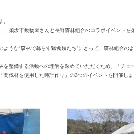
y
森
す。
林
づ
日に、須坂市動物園さんと長野森林組合のコラボイベントを
く
り
のような“森林で暮らす猛禽類たち”にとって、森林組合の
推
進
林を整備する活動への理解を深めていただくため、「チェ
課
「間伐材を使用した時計作り」の3つのイベントを開催しま