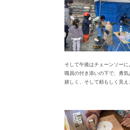
s
s
o
c
i
a
t
そして午後はチェーンソーに
i
職員の付き添いの下で、勇気
嬉しく、そして頼もしく見え
o
n