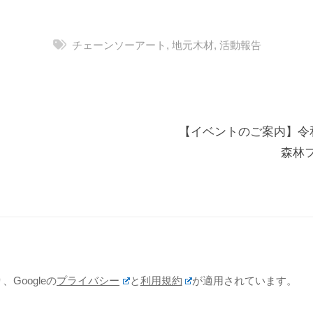
チェーンソーアート
,
地元木材
,
活動報告
【イベントのご案内】令
森林
Googleの
プライバシー
と
利用規約
が適用されています。