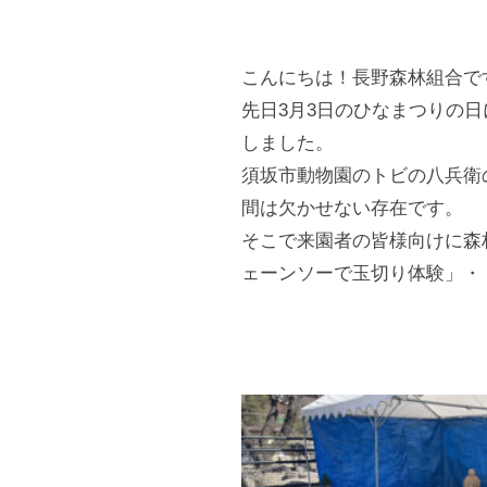
s
a
t
n
こんにちは！長野森林組合で
O
o
先日3月3日のひなまつりの
w
F
しました。
n
o
e
須坂市動物園のトビの八兵衛
r
r
間は欠かせない存在です。
s
そこで来園者の皆様向けに森
e
C
ェーンソーで玉切り体験」・
s
o
t
o
O
p
w
e
r
n
a
e
t