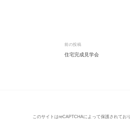
投
前の投稿
稿
住宅完成見学会
ナ
ビ
ゲ
ー
シ
ョ
このサイトはreCAPTCHAによって保護されており、
ン