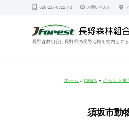
コ
野
026-217-8822(代)
お問い合わせ
ン
森
テ
林
ン
組
合
ツ
長
長野森林組合は長野県の長野地域を管内とする
｜
へ
野
N
ス
森
a
キ
林
g
ッ
a
組
ホーム
»
topics
»
イベント参
プ
n
合
o
｜
F
N
須坂市動
o
a
r
g
e