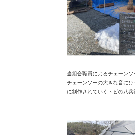
r
i
s
v
C
e
o
A
s
o
s
p
o
e
c
r
当組合職員によるチェーンソ
i
a
a
チェーンソーの大きな音にび
t
t
に制作されていくトビの八兵
i
i
o
v
n
e
A