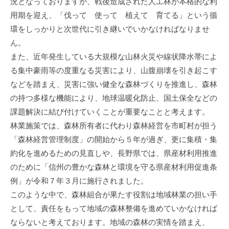
況となっておりますが、戦後造成された人工林が本格的な利
用期を迎え、「伐って 使って 植えて 育てる」という循
環をしっかりと次世代に引き継いでいかなければなりませ
ん。
また、近年発生している大規模な山林火災や線状降水帯によ
る集中豪雨等の度重なる災害により、山腹崩壊を引き起こす
などを踏まえ、災害に強い健全な森林づくりを推進し、森林
の持つ多様な機能により、地球温暖化防止、国土保全などの
課題解決に結び付けていくことが重要なことと考えます。
林業施策では、森林所有者に代わり森林経営を市町村が担う
「森林経営管理制度」の開始から５年が過ぎ、更に集積・集
約化を進めるための見直しや、長野県では、県産材利用推進
のために「信州の豊かな森林と環境を守る県産材利用促進条
例」が令和７年３月に施行されました。
このような中で、森林組合が果たす役割は地域林業の担い手
として、責任をもって地域の森林整備を進めていかなければ
ならないと考えております。地域の森林の実情を踏まえ、