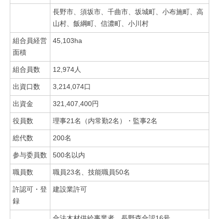
長野市、須坂市、千曲市、坂城町、小布施町、高
山村、飯綱町、信濃町、小川村
組合員経営
45,103ha
面積
組合員数
12,974人
出資口数
3,214,074口
出資金
321,407,400円
役員数
理事21名（内常勤2名）・監事2名
総代数
200名
参与委員数
500名以内
職員数
職員23名、技能職員50名
許認可・登
建設業許可
録
合法木材供給事業者 長野森合認16号