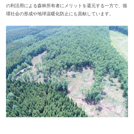
p
り
s
の利活用による森林所有者にメリットを還元する一方で、循
e
推
o
環社会の形成や地球温暖化防止にも貢献しています。
進
r
c
課
a
i
a
t
t
i
i
v
o
e
n
A
s
s
o
c
i
a
t