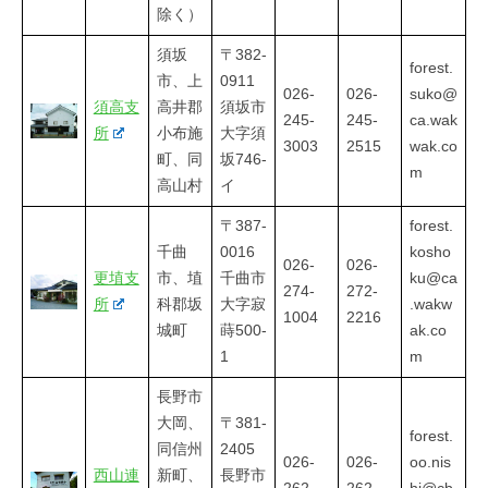
除く）
須坂
〒382-
forest.
市、上
0911
026-
026-
suko@
須高支
高井郡
須坂市
245-
245-
ca.wak
所
小布施
大字須
3003
2515
wak.co
町、同
坂746-
m
高山村
イ
〒387-
forest.
千曲
0016
kosho
026-
026-
更埴支
市、埴
千曲市
ku@ca
274-
272-
所
科郡坂
大字寂
.wakw
1004
2216
城町
蒔500-
ak.co
1
m
長野市
大岡、
〒381-
forest.
同信州
2405
026-
026-
oo.nis
西山連
新町、
長野市