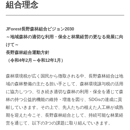
組合理念
JForest長野森林組合ビジョン2030
～地域森林の適切な利用・保全と林業経営の更なる発展に向
けて～
長野森林組合運動方針
（令和4年2月～令和12年1月）
森林環境税が広く国民から徴取される中、長野森林組合は地
域の森林整備の主たる担い手として、森林環境譲与税の活用
に協力しつつ、引き続き適切な森林の利用・保全を通じて森
林の持つ公益的機能の維持・増進を図り、SDGsの達成に貢
献していきます。その上で、先人たちの植えた人工林が成熟
期を迎えた今こそ、長野森林組合として、持続可能な林業経
営を通じて、以下の3つの課題に取り組んでいきます。