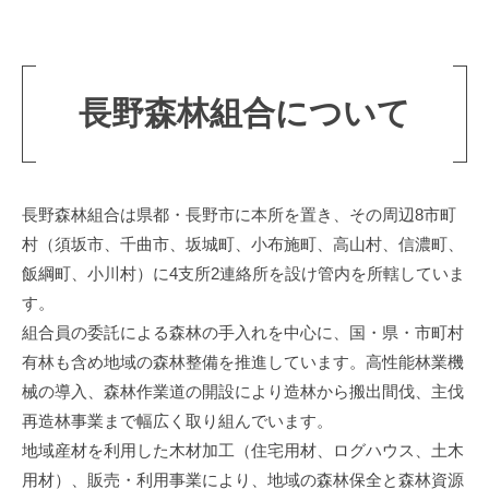
組
o
O
F
w
合
n
o
の
e
r
長野森林組合について
r
紹
e
s
s
介
C
t
o
2026
長野森林組合は県都・長野市に本所を置き、その周辺8市町
O
o
年
p
村（須坂市、千曲市、坂城町、小布施町、高山村、信濃町、
w
6
e
飯綱町、小川村）に4支所2連絡所を設け管内を所轄していま
n
月
r
す。
e
30
a
組合員の委託による森林の手入れを中心に、国・県・市町村
r
日
t
有林も含め地域の森林整備を推進しています。高性能林業機
by
s
i
械の導入、森林作業道の開設により造林から搬出間伐、主伐
森
C
v
林
再造林事業まで幅広く取り組んでいます。
e
o
づ
地域産材を利用した木材加工（住宅用材、ログハウス、土木
A
o
く
s
用材）、販売・利用事業により、地域の森林保全と森林資源