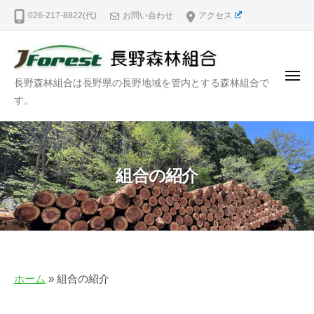
長
ー
コ
026-217-8822(代)
お問い合わせ
アクセス
野
ン
森
テ
林
ン
組
メ
長
長野森林組合は長野県の長野地域を管内とする森林組合で
合
ツ
ニ
ュ
野
す。
｜
へ
ー
N
森
ス
a
林
キ
g
組
ッ
a
組合の紹介
合
プ
n
｜
o
N
F
o
a
r
g
e
a
ホーム
»
組合の紹介
s
n
t