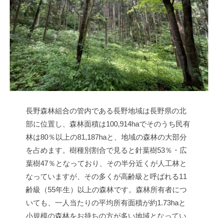
長野森林組合の管内である長野地域は長野県の北
部に位置し、森林面積は100,914haでそのうち民有
林は80％以上の81,187haと、地域の森林の大部分
を占めます。樹種別割合で見ると針葉樹53％・広
葉樹47％となっており、その半分近くが人工林と
なっていますが、その多くが高齢級と呼ばれる11
齢級（55年生）以上の森林です。森林所有者につ
いても、一人当たりの平均所有面積が約1.73haと
小規模の森林をお持ちの方が多い地域となってい