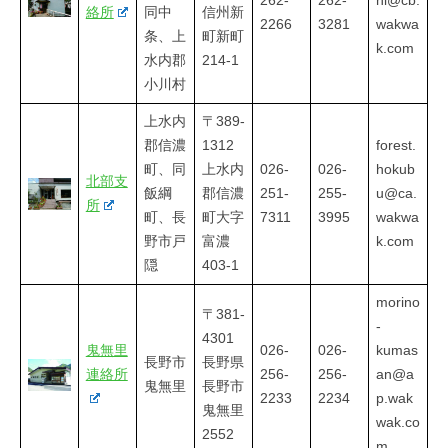
262-
262-
hi@cb.
絡所
同中
信州新
2266
3281
wakwa
条、上
町新町
k.com
水内郡
214-1
小川村
上水内
〒389-
郡信濃
1312
forest.
町、同
上水内
026-
026-
hokub
北部支
飯綱
郡信濃
251-
255-
u@ca.
所
町、長
町大字
7311
3995
wakwa
野市戸
富濃
k.com
隠
403-1
morino
〒381-
-
4301
鬼無里
026-
026-
kumas
長野市
長野県
連絡所
256-
256-
an@a
鬼無里
長野市
2233
2234
p.wak
鬼無里
wak.co
2552
m