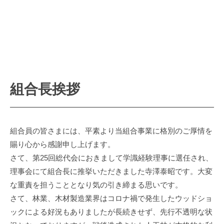
i
o
n
組合長挨拶
組合員の皆さまには、平素より当組合事業に格別のご厚情を
賜り心から感謝申し上げます。
さて、第25回総代会におきまして学識経験理事に選任され、
理事会にて組合長に推挙いただきました寺澤泰昭です。大変
な重責を担うこととなり気の引き締まる思いです。
さて、林業、木材製造業界はコロナ禍で発生したウッドショ
ックによる好況もありましたが長続きせず、先行不透明な状