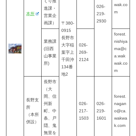
くり推
wak.co
026-
進課・
m
本所
219-
営業企
2930
画課）
〒380-
0915
forest.
長野市
業務課
nishiya
大字稲
026-
(旧西
ma@c
葉字上
269-
山事業
a.wak
千田沖
2124
所)
wak.co
134番
m
地2
長野市
（大
岡、信
forest.
長野支
州新
026-
026-
nagan
所
町、中
217-
219-
o@ca.
（本所
条、戸
1503
1601
wakwa
併設）
隠、鬼
k.com
無里を