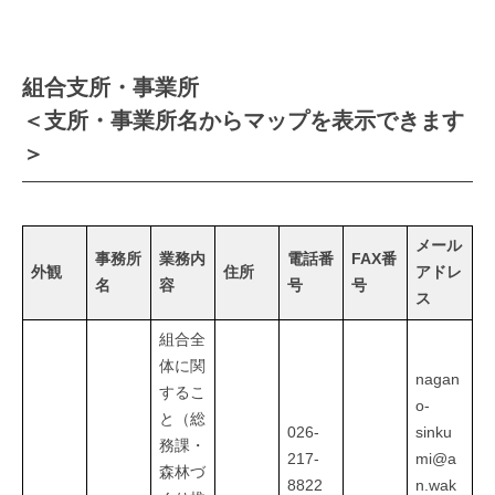
組合支所・事業所
＜支所・事業所名からマップを表示できます
＞
メール
事務所
業務内
電話番
FAX番
外観
住所
アドレ
名
容
号
号
ス
組合全
体に関
nagan
するこ
o-
と（総
026-
sinku
務課・
217-
mi@a
森林づ
8822
n.wak