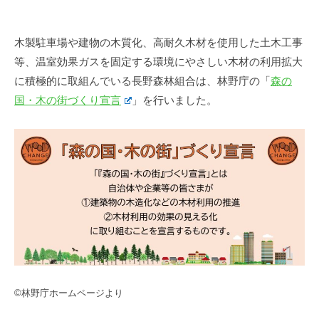
o
O
y
F
w
森
n
o
木製駐車場や建物の木質化、高耐久木材を使用した土木工事
林
e
等、温室効果ガスを固定する環境にやさしい木材の利用拡大
r
づ
r
く
に積極的に取組んでいる長野森林組合は、林野庁の「
森の
e
s
り
国・木の街づくり宣言
」を行いました。
s
C
推
t
o
進
O
o
課
p
w
e
n
r
e
a
r
t
s
i
C
v
e
o
©林野庁ホームページより
A
o
s