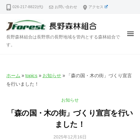
長
ー
コ
026-217-8822(代)
お問い合わせ
アクセス
野
ン
森
テ
林
ン
組
メ
長
長野森林組合は長野県の長野地域を管内とする森林組合で
合
ツ
ニ
ュ
野
す。
｜
へ
ー
N
森
ス
a
林
キ
g
組
ッ
a
ホーム
»
topics
»
お知らせ
»
「森の国・木の街」づくり宣言
合
プ
n
を行いました！
｜
o
N
F
お知らせ
o
a
「森の国・木の街」づくり宣言を行い
r
g
e
ました！
a
s
n
t
2025年12月16日
b