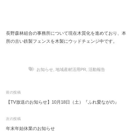
p
s
e
o
r
c
a
i
a
長野森林組合の事務所について現在木質化を進めており、本
t
t
所の古い鉄製フェンスを木製にウッドチェンジ中です。
i
i
v
o
e
n
A
お知らせ
,
地域産材活用PR
,
活動報告
s
s
o
投
前の投稿
c
稿
【TV放送のお知らせ】10月18日（土）『ふれ愛ながの』
i
ナ
a
ビ
次の投稿
t
ゲ
年末年始休業のお知らせ