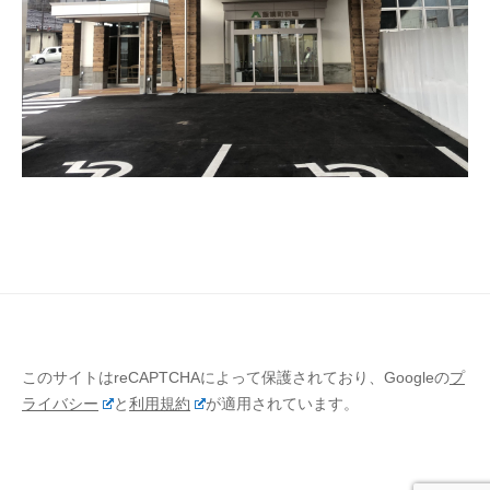
p
日
s
e
by
o
森
r
c
林
a
i
づ
a
t
く
t
i
り
i
v
推
o
e
進
n
課
A
s
s
o
c
このサイトはreCAPTCHAによって保護されており、Googleの
プ
i
ライバシー
と
利用規約
が適用されています。
a
t