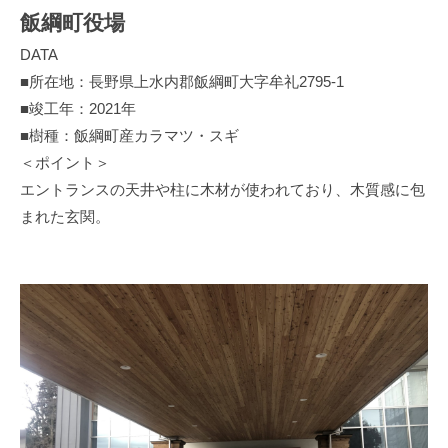
【施
o
O
飯綱町役場
F
w
工
DATA
n
o
事
e
■所在地：長野県上水内郡飯綱町大字牟礼2795-1
r
r
■竣工年：2021年
例】
e
s
■樹種：飯綱町産カラマツ・スギ
s
飯
C
＜ポイント＞
t
o
綱
エントランスの天井や柱に木材が使われており、木質感に包
O
o
まれた玄関。
町
p
w
e
役
n
r
e
場
a
r
t
2022
s
i
年
C
v
7
e
o
月
A
o
21
s