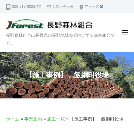
長
ー
コ
026-217-8822(代)
お問い合わせ
アクセス
野
ン
森
テ
林
ン
組
メ
長
長野森林組合は長野県の長野地域を管内とする森林組合で
合
ツ
ニ
ュ
野
す。
｜
へ
ー
N
森
ス
a
林
キ
g
組
ッ
a
【施工事例】 飯綱町役場
合
プ
n
｜
o
N
F
o
a
r
g
e
a
ホーム
»
事業案内
»
施工一覧
»
【施工事例】 飯綱町役場
s
n
t