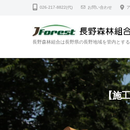
コ
野
026-217-8822(代)
お問い合わせ
ン
森
テ
林
ン
組
合
ツ
長
長野森林組合は長野県の長野地域を管内とする
｜
へ
野
N
ス
森
a
キ
林
g
ッ
a
組
プ
n
合
【施
o
｜
F
N
o
a
r
g
e