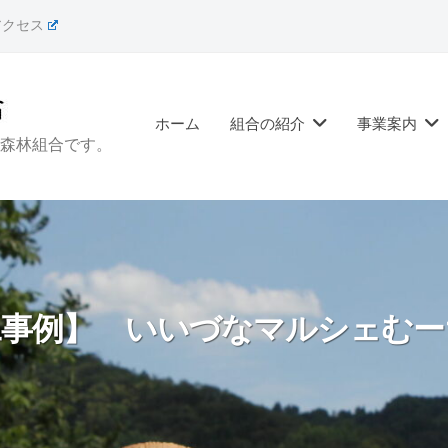
アクセス
ホーム
組合の紹介
事業案内
森林組合です。
工事例】 いいづなマルシェむー