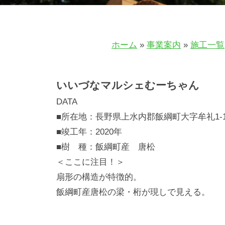
s
a
t
n
O
o
ホーム
»
事業案内
»
施工一覧
w
F
n
【施
o
e
いいづなマルシェむーちゃん
r
r
工
DATA
s
e
■所在地：長野県上水内郡飯綱町大字牟礼1-
C
事
s
■竣工年：2020年
o
t
■樹 種：飯綱町産 唐松
例】
o
O
＜ここに注目！＞
p
い
扇形の構造が特徴的。
w
e
飯綱町産唐松の梁・桁が現しで見える。
r
n
い
a
e
づ
t