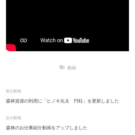
p
s
e
o
r
c
a
i
a
t
t
i
i
v
o
e
n
動画
A
s
s
投
前の投稿
o
稿
森林資源の利用に「ヒノキ丸太 円柱」を更新しました
c
ナ
i
ビ
次の投稿
a
ゲ
森林のお仕事紹介動画をアップしました
t
ー