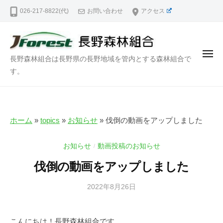
長
ー
コ
026-217-8822(代)
お問い合わせ
アクセス
野
ン
森
テ
林
ン
組
メ
長
長野森林組合は長野県の長野地域を管内とする森林組合で
合
ツ
ニ
ュ
野
す。
｜
へ
ー
N
森
ス
a
林
キ
g
組
ッ
a
ホーム
»
topics
»
お知らせ
»
伐倒の動画をアップしました
合
プ
n
｜
o
お知らせ
動画投稿のお知らせ
/
N
F
伐倒の動画をアップしました
o
a
r
g
2022年8月26日
b
e
a
y
s
n
森
t
こんにちは！長野森林組合です。
林