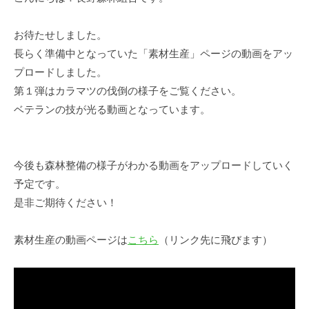
o
O
づ
F
w
く
お待たせしました。
n
o
り
長らく準備中となっていた「素材生産」ページの動画をアッ
e
r
推
r
プロードしました。
e
進
s
第１弾はカラマツの伐倒の様子をご覧ください。
s
課
C
ベテランの技が光る動画となっています。
t
o
O
o
p
w
今後も森林整備の様子がわかる動画をアップロードしていく
e
n
予定です。
r
e
是非ご期待ください！
a
r
t
s
i
素材生産の動画ページは
こちら
（リンク先に飛びます）
C
v
e
o
A
o
s